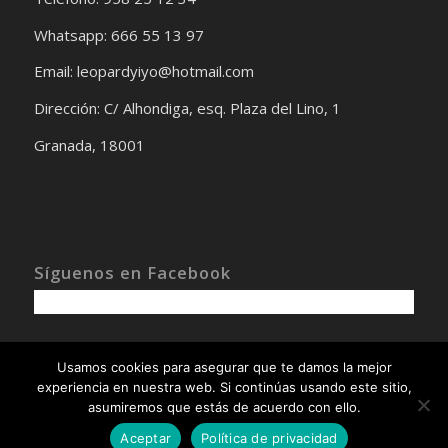
Whatsapp: 666 55 13 97
Email: leopardyiyo@hotmail.com
Dirección: C/ Alhondiga, esq. Plaza del Lino, 1
Granada, 18001
Síguenos en Facebook
Usamos cookies para asegurar que te damos la mejor
experiencia en nuestra web. Si continúas usando este sitio,
asumiremos que estás de acuerdo con ello.
Copyright © -
Diseñado por © Ondiseño.com
Aceptar
Política de privacidad
Aviso Legal
Términos y condiciones
Política de cookies