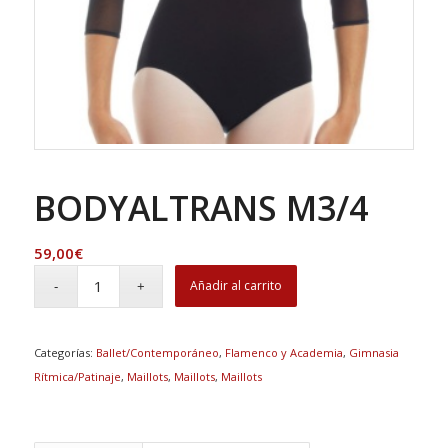
BODYALTRANS M3/4
59,00
€
Añadir al carrito
Categorías:
Ballet/Contemporáneo
,
Flamenco y Academia
,
Gimnasia
Rítmica/Patinaje
,
Maillots
,
Maillots
,
Maillots