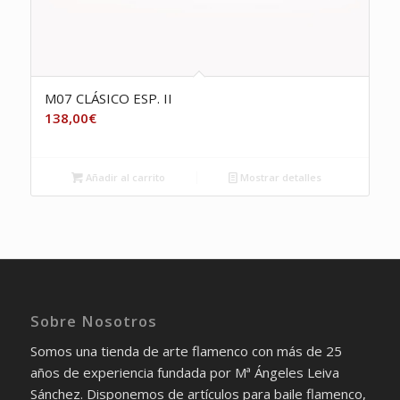
M07 CLÁSICO ESP. II
138,00
€
Añadir al carrito
Mostrar detalles
Sobre Nosotros
Somos una tienda de arte flamenco con más de 25
años de experiencia fundada por Mª Ángeles Leiva
Sánchez. Disponemos de artículos para baile flamenco,