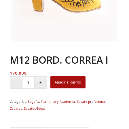
M12 BORD. CORREA I
176,00
€
Añadir al carrito
Categorías:
Begoña
,
Flamenco y Academia
,
Zapato profesional
,
Zapatos
,
Zapatos/Botas