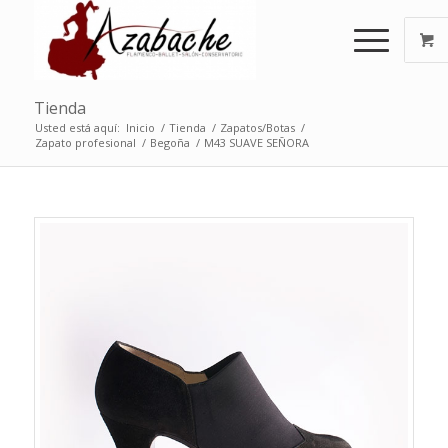
Tienda
Usted está aquí:
Inicio
/
Tienda
/
Zapatos/Botas
/
Zapato profesional
/
Begoña
/
M43 SUAVE SEÑORA