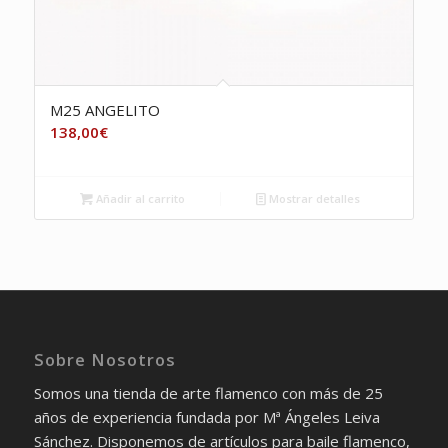
M25 ANGELITO
138,00
€
Añadir al carrito
Mostrar detalles
Sobre Nosotros
Somos una tienda de arte flamenco con más de 25
años de experiencia fundada por Mª Ángeles Leiva
Sánchez. Disponemos de artículos para baile flamenco,