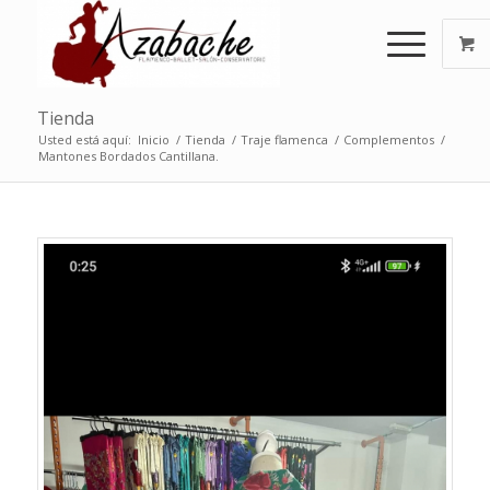
Tienda
Usted está aquí:
Inicio
/
Tienda
/
Traje flamenca
/
Complementos
/
Mantones Bordados Cantillana.