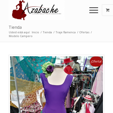
Tienda
Usted está aquí:
Inicio
/
Tienda
/
Traje flamenca
/
Ofertas
/
Modelo Campero
¡Oferta!