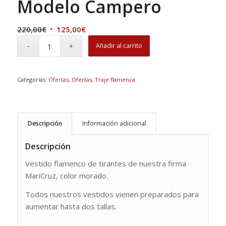
Modelo Campero
El
El
220,00
€
125,00
€
precio
precio
Añadir al carrito
original
actual
era:
es:
220,00€.
125,00€.
Categorías:
Ofertas
,
Ofertas
,
Traje flamenca
Descripción
Información adicional
Descripción
Vestido flamenco de tirantes de nuestra firma
MariCruz, color morado.
Todos nuestros vestidos vienen preparados para
aumentar hasta dos tallas.