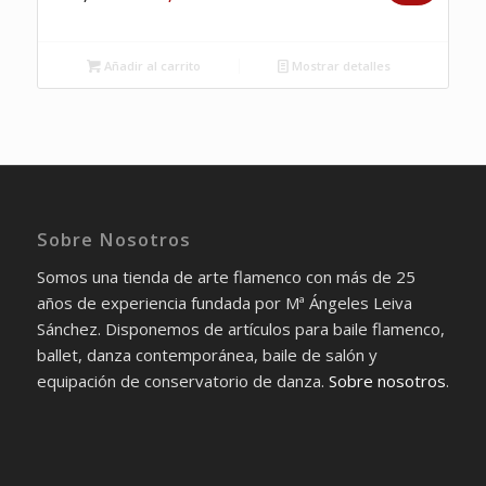
precio
precio
original
actual
Añadir al carrito
Mostrar detalles
era:
es:
423,00€.
239,00€.
Sobre Nosotros
Somos una tienda de arte flamenco con más de 25
años de experiencia fundada por Mª Ángeles Leiva
Sánchez. Disponemos de artículos para baile flamenco,
ballet, danza contemporánea, baile de salón y
equipación de conservatorio de danza.
Sobre nosotros
.