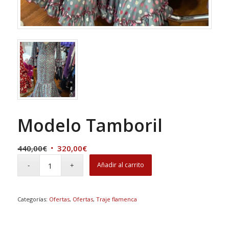
Modelo Tamboril
El
El
440,00
€
320,00
€
precio
precio
Añadir al carrito
original
actual
era:
es:
440,00€.
320,00€.
Categorías:
Ofertas
,
Ofertas
,
Traje flamenca