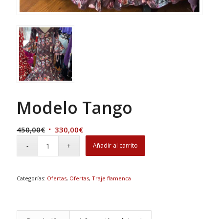
Modelo Tango
El
El
450,00
€
330,00
€
precio
precio
Añadir al carrito
original
actual
era:
es:
450,00€.
330,00€.
Categorías:
Ofertas
,
Ofertas
,
Traje flamenca