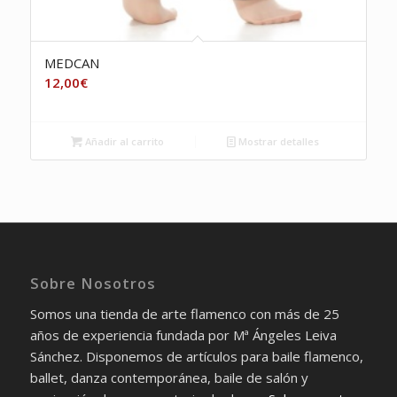
MEDCAN
12,00
€
Añadir al carrito
Mostrar detalles
Sobre Nosotros
Somos una tienda de arte flamenco con más de 25
años de experiencia fundada por Mª Ángeles Leiva
Sánchez. Disponemos de artículos para baile flamenco,
ballet, danza contemporánea, baile de salón y