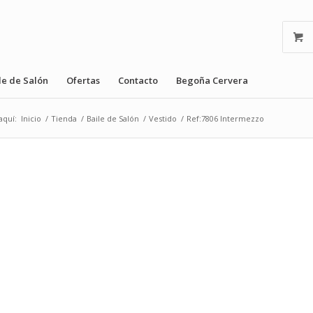
le de Salón
Ofertas
Contacto
Begoña Cervera
aquí:
Inicio
/
Tienda
/
Baile de Salón
/
Vestido
/
Ref:7806 Intermezzo