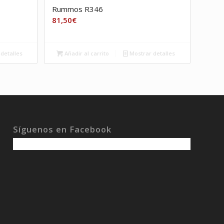
Rummos R346
81,50
€
detalles
Añadir al carrito
Mostrar detalles
Síguenos en Facebook