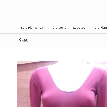
Traje Flamenca
Traje corto
Zapatos
Traje Fla
Otros
Tienda