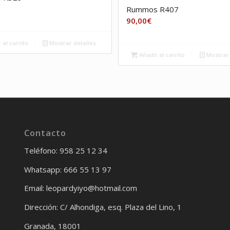
Rummos R407
90,00
€
 al carrito
Mostrar detalles
Añadir al carrito
Mostrar 
Contacto
Teléfono: 958 25 12 34
Whatsapp: 666 55 13 97
Email: leopardyiyo@hotmail.com
Dirección: C/ Alhondiga, esq. Plaza del Lino, 1
Granada, 18001