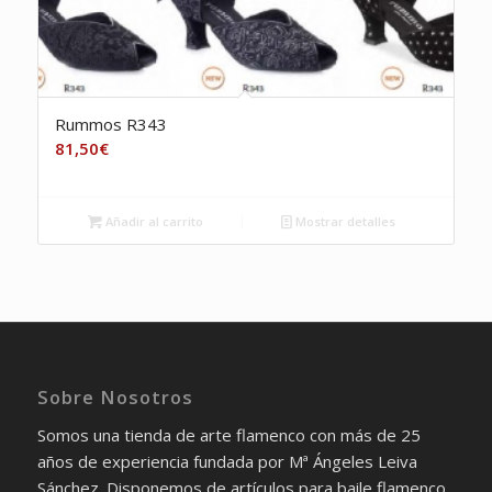
Rummos R343
81,50
€
Añadir al carrito
Mostrar detalles
Sobre Nosotros
Somos una tienda de arte flamenco con más de 25
años de experiencia fundada por Mª Ángeles Leiva
Sánchez. Disponemos de artículos para baile flamenco,