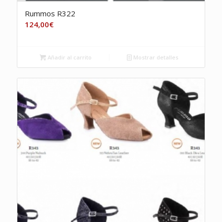
Rummos R322
124,00
€
Añadir al carrito
Mostrar detalles