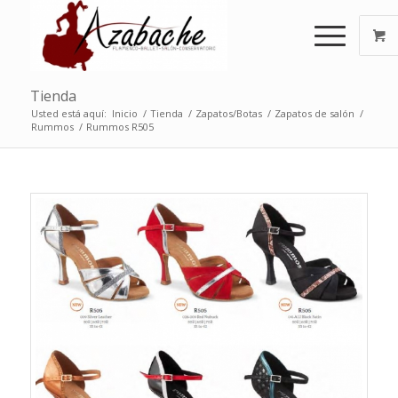
Tienda
Usted está aquí:
Inicio
/
Tienda
/
Zapatos/Botas
/
Zapatos de salón
/
Rummos
/
Rummos R505