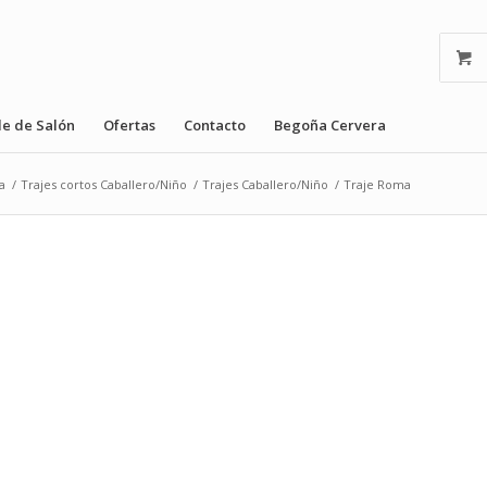
le de Salón
Ofertas
Contacto
Begoña Cervera
a
/
Trajes cortos Caballero/Niño
/
Trajes Caballero/Niño
/
Traje Roma