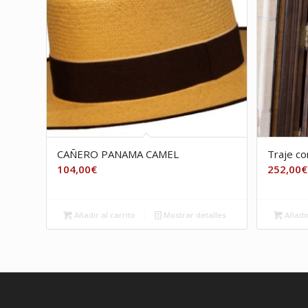
CAÑERO PANAMA CAMEL
Traje c
104,00
€
252,00
€
Añadir al carrito
Mostrar detalles
Añadir