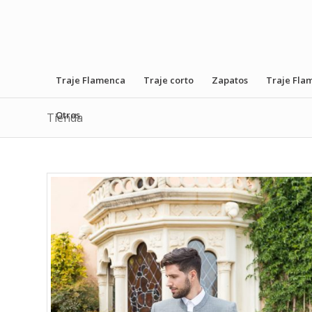
Traje Flamenca
Traje corto
Zapatos
Traje Fla
Otros
Tienda