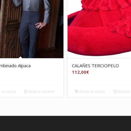
ombinado Alpaca
CALAÑES TERCIOPELO
112,00
€
 al carrito
Mostrar detalles
Añadir al carrito
Mostrar 