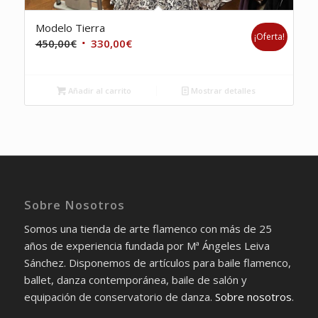
Modelo Tierra
¡Oferta!
El
El
450,00
€
330,00
€
precio
precio
original
actual
Añadir al carrito
Mostrar detalles
era:
es:
450,00€.
330,00€.
Sobre Nosotros
Somos una tienda de arte flamenco con más de 25
años de experiencia fundada por Mª Ángeles Leiva
Sánchez. Disponemos de artículos para baile flamenco,
ballet, danza contemporánea, baile de salón y
equipación de conservatorio de danza.
Sobre nosotros
.