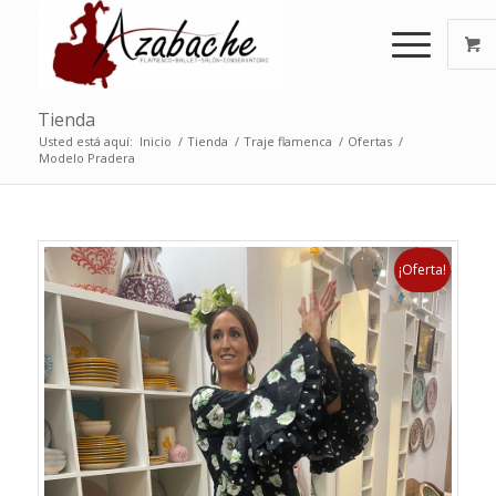
Tienda
Usted está aquí:
Inicio
/
Tienda
/
Traje flamenca
/
Ofertas
/
Modelo Pradera
¡Oferta!