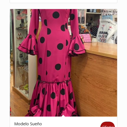
439,00€.
300,00€.
Modelo Sueño