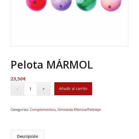
Pelota MÁRMOL
23,50
€
Añadir al carrito
Categorías:
Complementos
,
Gimnasia Rítmica/Patinaje
Descripción