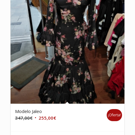
Modelo Jaleo
¡Oferta!
El
El
347,00
€
255,00
€
precio
precio
original
actual