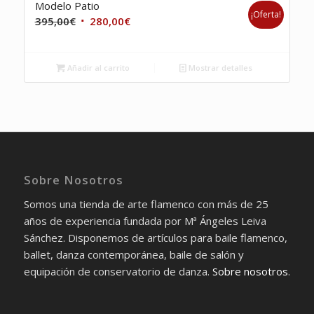
Modelo Patio
¡Oferta!
El
El
395,00
€
280,00
€
precio
precio
original
actual
Añadir al carrito
Mostrar detalles
era:
es:
395,00€.
280,00€.
Sobre Nosotros
Somos una tienda de arte flamenco con más de 25
años de experiencia fundada por Mª Ángeles Leiva
Sánchez. Disponemos de artículos para baile flamenco,
ballet, danza contemporánea, baile de salón y
equipación de conservatorio de danza.
Sobre nosotros
.